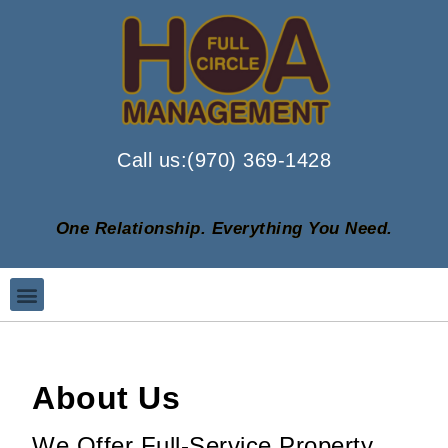
Call us:(970) 369-1428
One Relationship. Everything You Need.
About Us
We Offer Full-Service Property